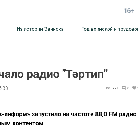
16+
Из истории Заинска
Год воинской и трудово
чало радио "Тәртип"
6:30
1904
0
-информ» запустило на частоте 88,0 FM радио
ьным контентом