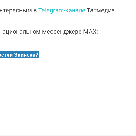
интересным в
Telegram-канале
Татмедиа
в национальном мессенджере MАХ:
остей Заинска?