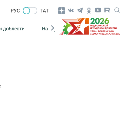
РУС
ТАТ
й доблести
Нацпроекты
Поколение будущего
0