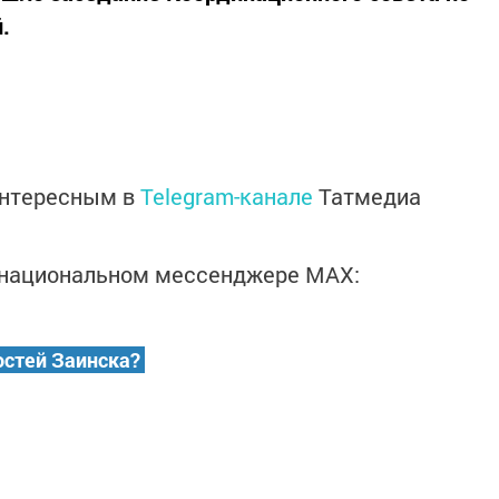
.
интересным в
Telegram-канале
Татмедиа
в национальном мессенджере MАХ:
остей Заинска?