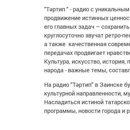
"Тәртип " - радио с уникальны
продвижение истинных ценност
его главных задач – сохранит
круглосуточно звучат ретро-пе
а также качественная совреме
передачах продвигает нравств
Культура, искусство, история,
народа - важные темы, состав
На радио "Тәртип" в Заинске 
культурной направленности, м
Насладиться истиной татарск
программы, новости города и 