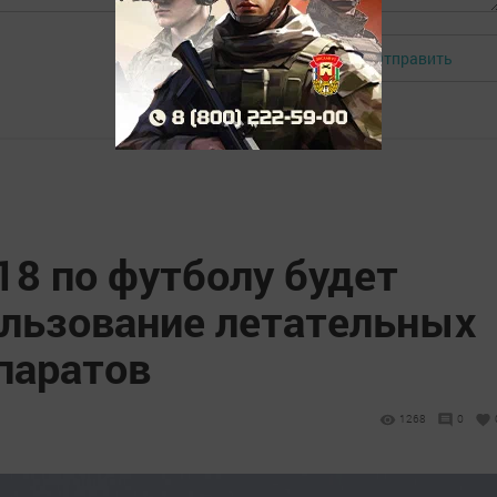
Отправить
Авторизоваться
18 по футболу будет
ользование летательных
паратов
1268
0