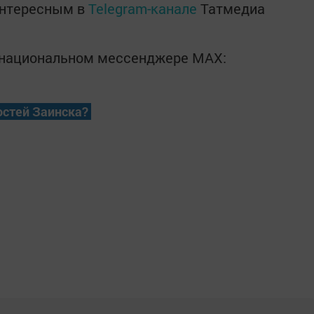
интересным в
Telegram-канале
Татмедиа
в национальном мессенджере MАХ:
остей Заинска?