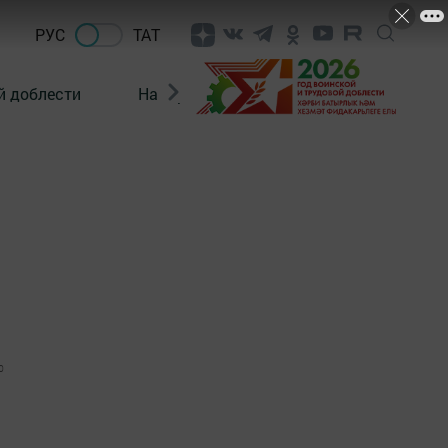
РУС
ТАТ
й доблести
Нацпроекты
Поколение будущего
ы
0