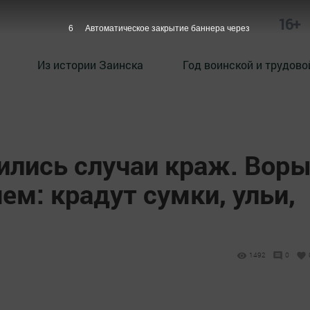
16+
5
Автоматическое закрытие баннера через
Из истории Заинска
Год воинской и трудово
ились случаи краж. Вор
чем: крадут сумки, ульи,
1492
0