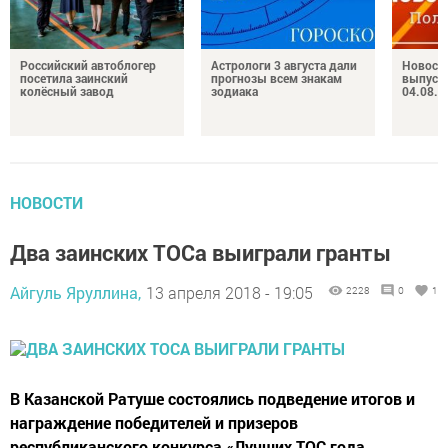
Российский автоблогер
Астрологи 3 августа дали
Новост
посетила заинский
прогнозы всем знакам
выпуск
колёсный завод
зодиака
04.08.2
НОВОСТИ
Два заинских ТОСа выиграли гранты
Айгуль Яруллина,
13 апреля 2018 - 19:05
2228
0
1
В Казанской Ратуше состоялись подведение итогов и
награждение победителей и призеров
республиканского конкурса «Лучших ТОС года