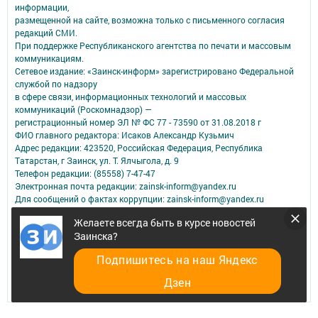
информации,
размещенной на сайте, возможна только с письменного согласия
редакций СМИ.
При поддержке Республиканского агентства по печати и массовым
коммуникациям.
Сетевое издание: «Заинск-информ» зарегистрировано Федеральной
службой по надзору
в сфере связи, информационных технологий и массовых
коммуникаций (Роскомнадзор) —
регистрационный номер ЭЛ № ФС 77 - 73590 от 31.08.2018 г
ФИО главного редактора: Исаков Александр Кузьмич
Адрес редакции: 423520, Российская Федерация, Республика
Татарстан, г Заинск, ул. Т. Ялчыгола, д. 9
Телефон редакции: (85558) 7-47-47
Электронная почта редакции: zainsk-inform@yandex.ru
Для сообщений о фактах коррупции: zainsk-inform@yandex.ru
Учредитель СМИ: АО «ТАТМЕДИА»
Желаете всегда быть в курсе новостей
Заинска?
Антикоррупционная политика
АО «ТАТМЕДИА» использует «cookie»
для персонализации сервисов и
Подпишитесь на наш Яндекс
удобства пользователей сайтом.
Использование «cookie» можно отменить в настройках браузера.
Дзен
Политика конфиденциальности