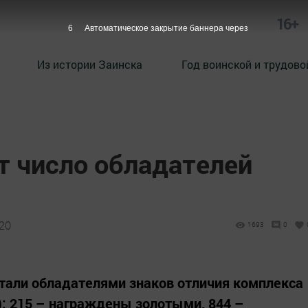
16+
5
Автоматическое закрытие баннера через
Из истории Заинска
Год воинской и трудово
т число обладателей
:20
1693
0
стали обладателями знаков отличия комплекса
»): 215 – награждены золотыми, 844 –