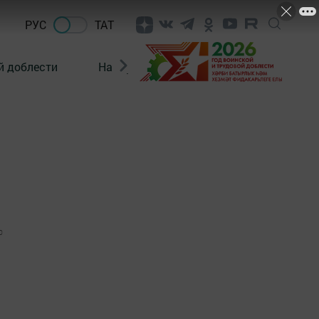
РУС
ТАТ
й доблести
Нацпроекты
Поколение будущего
0