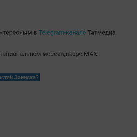
интересным в
Telegram-канале
Татмедиа
в национальном мессенджере MАХ:
остей Заинска?