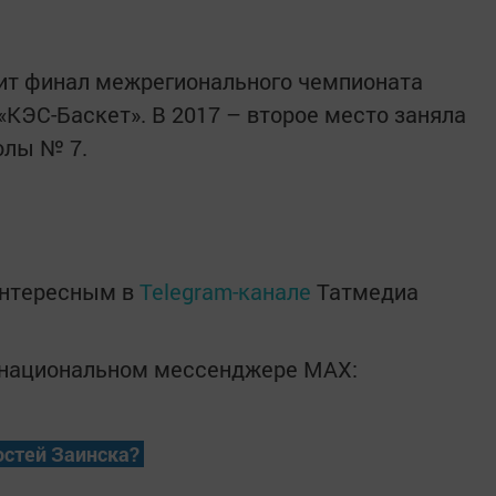
дит финал межрегионального чемпионата
«КЭС-Баскет». В 2017 – второе место заняла
олы № 7.
интересным в
Telegram-канале
Татмедиа
в национальном мессенджере MАХ:
остей Заинска?