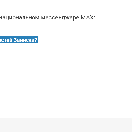
в национальном мессенджере MАХ:
остей Заинска?