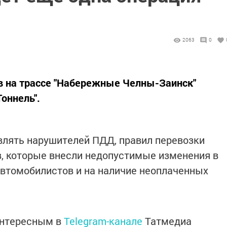
9
2063
0
сов на трассе "Набережные Челны-Заинск"
оннель".
лять нарушителей ПДД, правил перевозки
в, которые внесли недопустимые изменения в
автомобилистов и на наличие неоплаченных
интересным в
Telegram-канале
Татмедиа