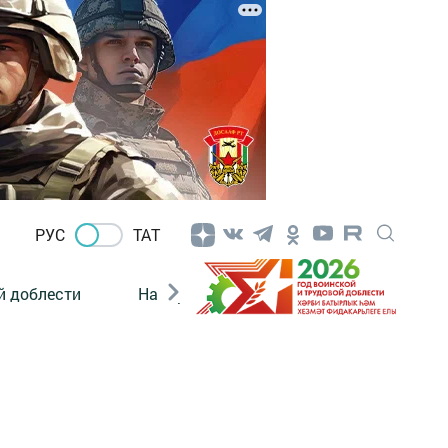
РУС
ТАТ
й доблести
Нацпроекты
Поколение будущего