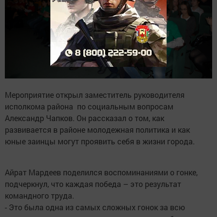
Мероприятие открыл заместитель руководителя
исполкома района по социальным вопросам
Александр Чапков. Он рассказал о том, как
развивается в районе молодежная политика и как
юные заинцы могут проявить себя в жизни города.
Айрат Мардеев поделился воспоминаниями о гонке,
подчеркнул, что каждая победа – это результат
командного труда.
- Это была одна из самых сложных гонок за всю