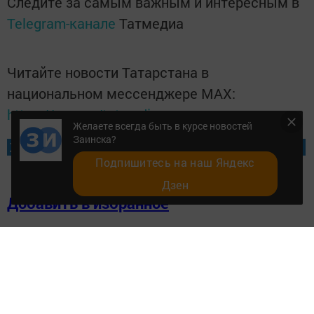
Следите за самым важным и интересным в
Telegram-канале
Татмедиа
Читайте новости Татарстана в
национальном мессенджере MАХ:
https://max.ru/tatmedia
Желаете всегда быть в курсе новостей
Заинска?
Желаете всегда быть в курсе новостей Заинска?
Подпишитесь на наш Яндекс
Дзен
Добавить в избранное