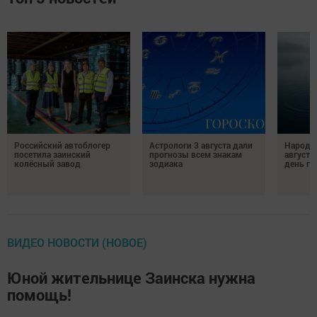
Российский автоблогер
Астрологи 3 августа дали
Народн
посетила заинский
прогнозы всем знакам
августа
колёсный завод
зодиака
день гр
ВИДЕО НОВОСТИ (НОВОЕ)
Юной жительнице Заинска нужна
помощь!