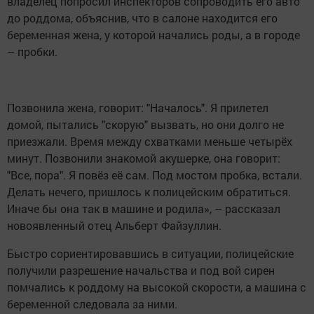
владелец попросил инспекторов сопроводить его авто
до роддома, объяснив, что в салоне находится его
беременная жена, у которой начались роды, а в городе
– пробки.
Позвонила жена, говорит: "Началось". Я прилетел
домой, пытались "скорую" вызвать, но они долго не
приезжали. Время между схватками меньше четырёх
минут. Позвонили знакомой акушерке, она говорит:
"Все, пора". Я повёз её сам. Под мостом пробка, встали.
Делать нечего, пришлось к полицейским обратиться.
Иначе бы она так в машине и родила», – рассказал
новоявленный отец Альберт Файзуллин.
Быстро сориентировавшись в ситуации, полицейские
получили разрешение начальства и под вой сирен
помчались к роддому на высокой скорости, а машина с
беременной следовала за ними.