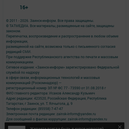
16+
© 2011 - 2026. Заинск-информ. Все права защищены.
© ТАТМЕДИА. Все материалы, размещенные на сайте, защищены
законом.
Перепечатка, воспроизведение и распространение в любом объеме
информации,
размещенной на сайте, возможна только с письменного согласия
редакций СМИ.
При поддержке Республиканского агентства по печати и массовым
коммуникациям.
Сетевое издание: «Заинск-информ» зарегистрировано Федеральной
службой по надзору
в сфере связи, информационных технологий и массовых
коммуникаций (Роскомнадзор) —
регистрационный номер ЭЛ № ФС 77 - 73590 от 31.08.2018 г
ФИО главного редактора: Исаков Александр Кузьмич
Адрес редакции: 423520, Российская Федерация, Республика
Татарстан, г Заинск, ул. Т. Ялчыгола, д. 9
Телефон редакции: (85558) 7-47-47
Электронная почта редакции: zainsk-inform@yandex.ru
Для сообщений о фактах коррупции: zainsk-inform@yandex.ru
Учредитель СМИ: АО «ТАТМЕДИА»
Желаете всегда быть в курсе новостей