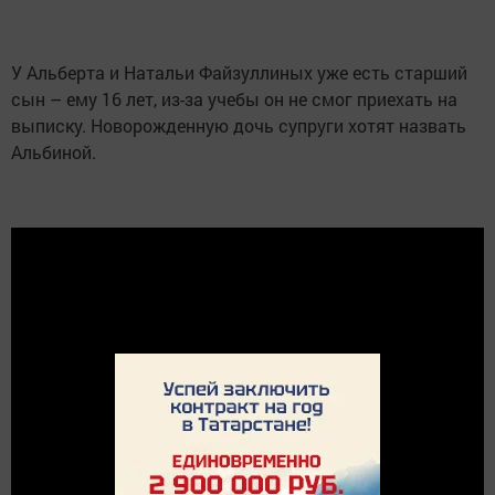
У Альберта и Натальи Файзуллиных уже есть старший
сын – ему 16 лет, из-за учебы он не смог приехать на
выписку. Новорожденную дочь супруги хотят назвать
Альбиной.