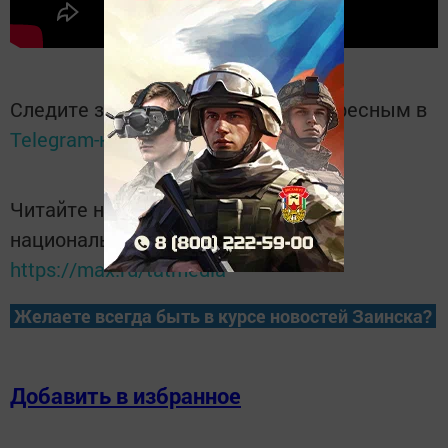
Следите за самым важным и интересным в
Telegram-канале
Татмедиа
Читайте новости Татарстана в
национальном мессенджере MАХ:
https://max.ru/tatmedia
Желаете всегда быть в курсе новостей Заинска?
Добавить в избранное