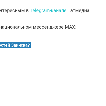
интересным в
Telegram-канале
Татмедиа
в национальном мессенджере MАХ:
остей Заинска?