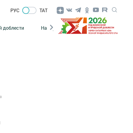
РУС
ТАТ
й доблести
Нацпроекты
Поколение будущего
0
н