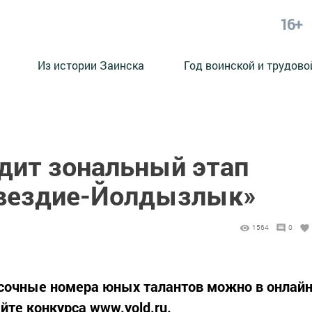
16+
Из истории Заинска
Год воинской и трудово
одит зональный этап
звездие-Йолдызлык»
1564
0
асочные номера юных талантов можно в онлай
йте конкурса www.yold.ru.