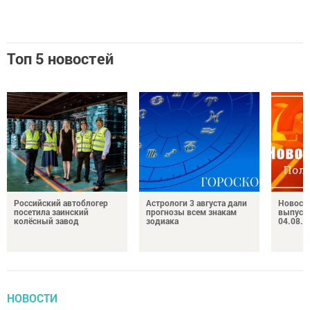
Топ 5 новостей
Российский автоблогер
Астрологи 3 августа дали
Новост
посетила заинский
прогнозы всем знакам
выпуск
колёсный завод
зодиака
04.08.2
НОВОСТИ