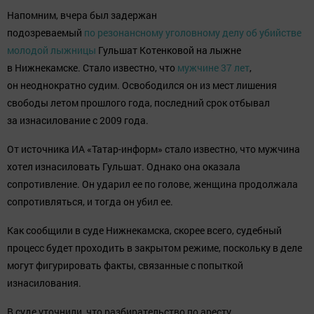
Напомним, вчера был задержан
подозреваемый
по резонансному уголовному делу об убийстве
молодой лыжницы
Гульшат Котенковой на лыжне
в Нижнекамске. Стало известно, что
мужчине 37 лет
,
он неоднократно судим. Освободился он из мест лишения
свободы летом прошлого года, последний срок отбывал
за изнасилование с 2009 года.
От источника ИА «Татар-информ» стало известно, что мужчина
хотел изнасиловать Гульшат. Однако она оказала
сопротивление. Он ударил ее по голове, женщина продолжала
сопротивляться, и тогда он убил ее.
Как сообщили в суде Нижнекамска, скорее всего, судебный
процесс будет проходить в закрытом режиме, поскольку в деле
могут фигурировать факты, связанные с попыткой
изнасилования.
В суде уточнили, что разбирательство по аресту