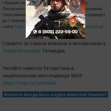
«Лучший сайт сельского поселения» – сайты
Поповского и Сармаш-Башского сельских поселений.
Голосование продлится до 15 марта, а итоги подведут
до 1 апреля. Проголосовать необходимо на
сайте:
http://мсуинформ.рф/projects/best-site/polling/
Следите за самым важным и интересным в
Telegram-канале
Татмедиа
Читайте новости Татарстана в
национальном мессенджере MАХ:
https://max.ru/tatmedia
Желаете всегда быть в курсе новостей Заинска?