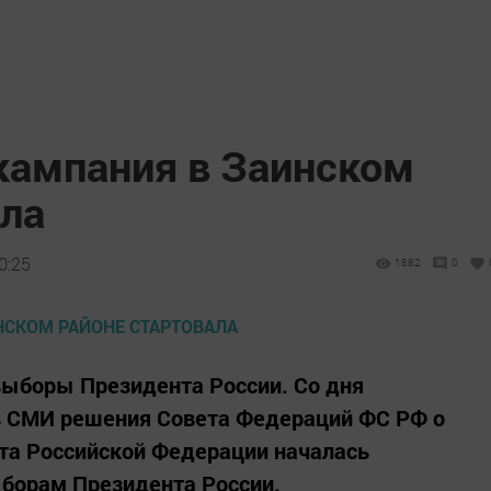
кампания в Заинском
ала
0:25
1882
0
 выборы Президента России. Со дня
в СМИ решения Совета Федераций ФС РФ о
та Российской Федерации началась
ыборам Президента России.