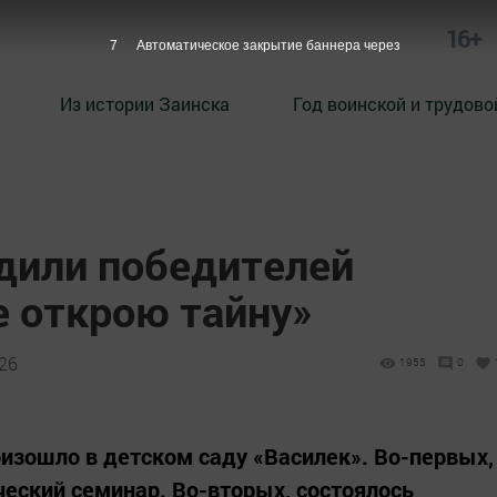
16+
6
Автоматическое закрытие баннера через
Из истории Заинска
Год воинской и трудово
адили победителей
е открою тайну»
:26
1955
0
изошло в детском саду «Василек». Во-первых,
еский семинар. Во-вторых, состоялось