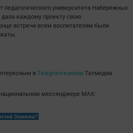
т педагогического университета Набережных
 дала каждому проекту свою
онце встречи всем воспитателям были
икаты.
интересным в
Telegram-канале
Татмедиа
в национальном мессенджере MАХ:
остей Заинска?