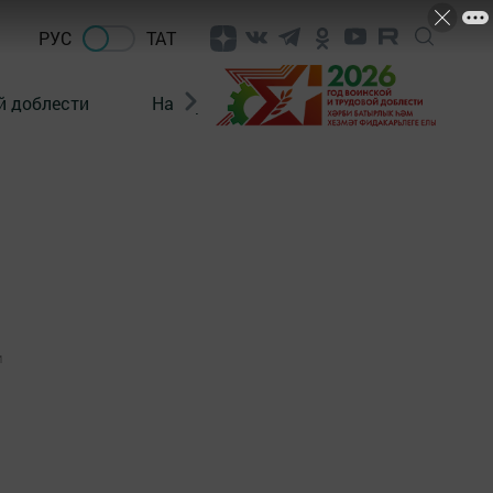
РУС
ТАТ
й доблести
Нацпроекты
Поколение будущего
1