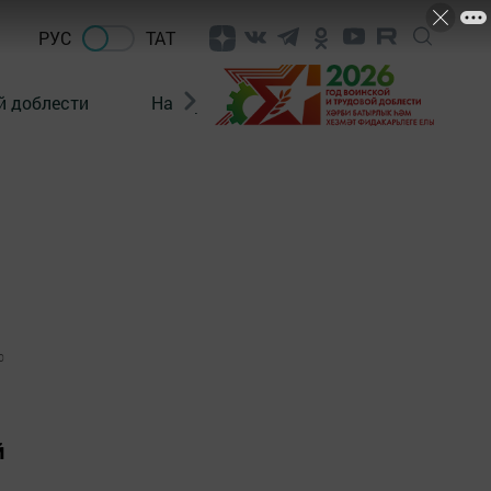
РУС
ТАТ
й доблести
Нацпроекты
Поколение будущего
0
й