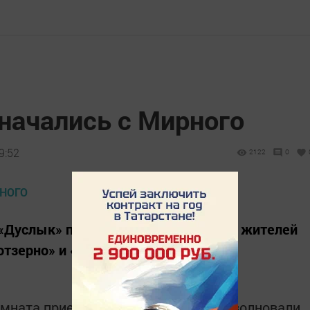
начались с Мирного
9:52
2122
0
 «Дуслык» прошел сход граждан для жителей
тзерно» и «Нефтебаза».
омната приема населения. Жителей волновали