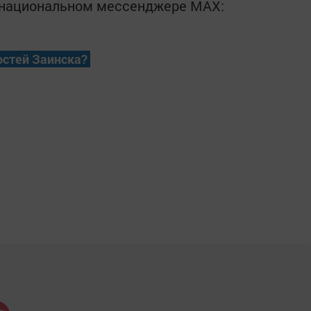
в национальном мессенджере MАХ:
остей Заинска?