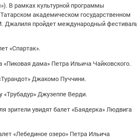
м»). В рамках культурной программы
в Татарском академическом государственном
 М. Джалиля пройдет международный фестивал
ет «Спартак».
а «Пиковая дама» Петра Ильича Чайковского.
 «Турандот» Джакомо Пуччини.
у «Трубадур» Джузеппе Верди.
аля зрители увидят балет «Баядерка» Людвига
балет «Лебединое озеро» Петра Ильича