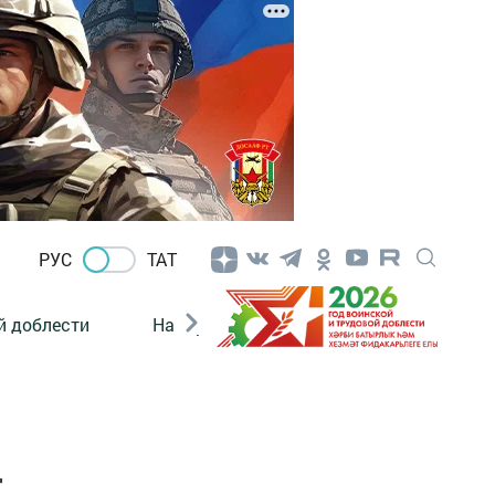
РУС
ТАТ
й доблести
Нацпроекты
Поколение будущего
т