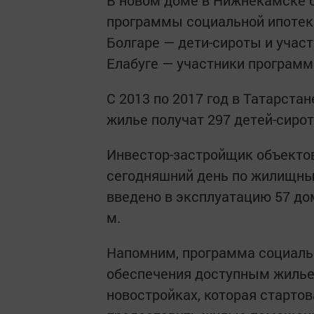
В новом доме в Нижнекамске б
программы социальной ипотеки
Болгаре — дети-сироты и учас
Елабуге — участники программ
С 2013 по 2017 год в Татарста
жилье получат 297 детей-сирот
Инвестор-застройщик объектов
сегодняшний день по жилищн
введено в эксплуатацию 57 дом
м.
Напомним, программа социаль
обеспечения доступным жильем
новостройках, которая стартов