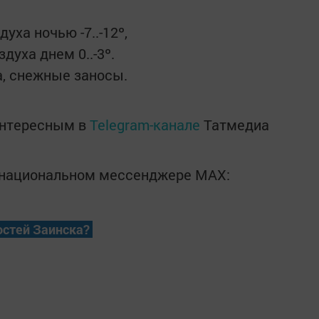
уха ночью -7..-12º,
уха днем 0..-3º.
а, снежные заносы.
интересным в
Telegram-канале
Татмедиа
в национальном мессенджере MАХ:
остей Заинска?