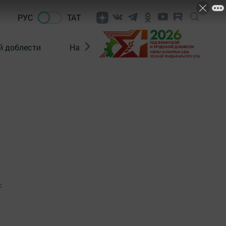
РУС
ТАТ
й доблести
Нацпроекты
Поколение будущего
0