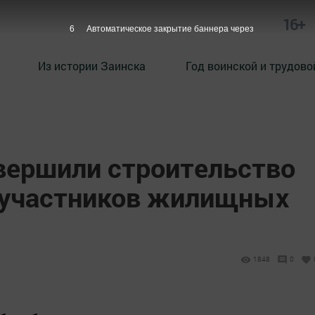
16+
5
Автоматическое закрытие баннера через
Из истории Заинска
Год воинской и трудово
авершили строительство
 участников жилищных
1848
0