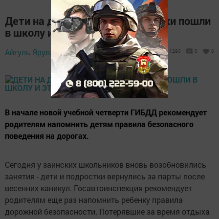
Дети на дороге: заинские ученики пошли
в школу и это тревожит ГИБДД
Айгуль Яруллина,
6 апреля 2022 - 10:27
1290
0
0
В начале новой учебной четверти ГИБДД рекомендует
родителям напомнить детям правила безопасного
поведения на дорогах.
Сегодня у заинских школьников вновь возобновились
занятия - дети и подростки вернулись за парты после
весенних каникул. Госавтоинспекция рекомендует
родителям еще раз напомнить ребенку правила
дорожной безопасности. Потерявшие за время отдыха