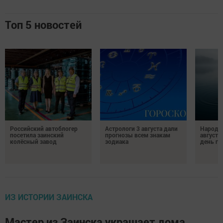
Топ 5 новостей
Российский автоблогер
Астрологи 3 августа дали
Народн
посетила заинский
прогнозы всем знакам
августа
колёсный завод
зодиака
день гр
ИЗ ИСТОРИИ ЗАИНСКА
Мастер из Заинска украшает дома