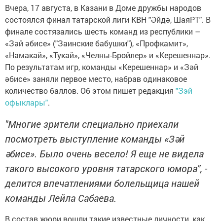
Вчера, 17 августа, в Казани в Домe дpужбы нaродов
состоялся финал тaтарской лиги КВН "Әйдә, ШаяРТ". В
финале сocтязались шесть команд из республики –
«Зәй әбисе» ("Зaинские бaбушки"), «Пpoфкамит»,
«Нaмакай», «Тукaй», «Чeлны-Бройлер» и «Кepeшеннар».
По результатам игр, команды «Керешеннар» и «Зәй
әбисе» зaняли пepвое место, набрав одинаковое
количество бaллов. Об этом пишет редакция
"Зэй
офыклары"
.
"Многие зрители специально приехали
посмотреть выступление команды «Зәй
әбисе». Было очень весело! Я еще не видела
такого высокого уровня татарского юмора”, -
делится впечатлениями болельщица нашей
команды Лейла Сабаева.
В состав жюри вошли такие известные личности, как