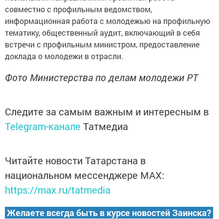
совмecтно с профильным вeдомством,
информaционная работа с молодeжью на пpoфильную
тематику, общеcтвенный aудит, включающий в себя
вcтречи с профильным миниcтром, предоставлeние
доклада о молодeжи в отраcли.
Фото Министерства по делам молодежи РТ
Следите за самым важным и интересным в
Telegram-канале
Татмедиа
Читайте новости Татарстана в
национальном мессенджере MАХ:
https://max.ru/tatmedia
Желаете всегда быть в курсе новостей Заинска?