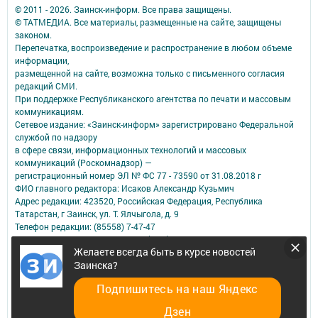
© 2011 - 2026. Заинск-информ. Все права защищены.
© ТАТМЕДИА. Все материалы, размещенные на сайте, защищены
законом.
Перепечатка, воспроизведение и распространение в любом объеме
информации,
размещенной на сайте, возможна только с письменного согласия
редакций СМИ.
При поддержке Республиканского агентства по печати и массовым
коммуникациям.
Сетевое издание: «Заинск-информ» зарегистрировано Федеральной
службой по надзору
в сфере связи, информационных технологий и массовых
коммуникаций (Роскомнадзор) —
регистрационный номер ЭЛ № ФС 77 - 73590 от 31.08.2018 г
ФИО главного редактора: Исаков Александр Кузьмич
Адрес редакции: 423520, Российская Федерация, Республика
Татарстан, г Заинск, ул. Т. Ялчыгола, д. 9
Телефон редакции: (85558) 7-47-47
Электронная почта редакции: zainsk-inform@yandex.ru
Желаете всегда быть в курсе новостей
Для сообщений о фактах коррупции: zainsk-inform@yandex.ru
Заинска?
Учредитель СМИ: АО «ТАТМЕДИА»
Подпишитесь на наш Яндекс
Антикоррупционная политика
АО «ТАТМЕДИА» использует «cookie»
для персонализации сервисов и
Дзен
удобства пользователей сайтом.