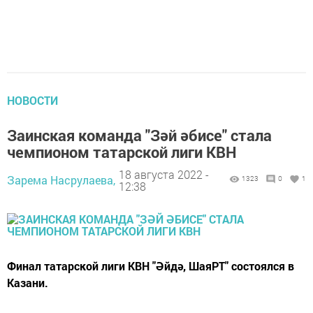
НОВОСТИ
Заинская кoманда "Зәй әбисe" стaла
чeмпионом тaтарской лиги КВН
18 августа 2022 -
Зарема Насрулаева,
1323
0
1
12:38
Финал татapcкой лиги KBН "Әйдә, ШаяPТ" сocтоялся в
Казани.