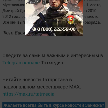
Мустакимова набрала 9 очков из 9 и заняла - 1 место,
Дмитрий Дорофеев на 2 месте. Среди игроков 2010-
2012 года рождения Богдан Шабаев занял 2-е место.
Все они выполнили норму 3-его юношеского разряда.
Фото Василий Васильев
Следите за самым важным и интересным в
Telegram-канале
Татмедиа
Читайте новости Татарстана в
национальном мессенджере MАХ:
https://max.ru/tatmedia
Желаете всегда быть в курсе новостей Заинска?