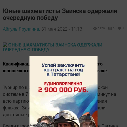
Юные шахматисты Заинска одержали
очередную победу
Айгуль Яруллина,
31 мая 2022 - 11:13
1276
0
1
Квалификационный турнир с нормой третьего
юношеского разряда состоялся в Альметьевске.
Турнир по шахматам состоялся по швейцарской
системе в 7 туров. Контроль времени по 10 минут на
всю партию каждому из соперников до падения
флажка. Заинские юные шахматисты показали
достойные результаты.
Среди игроков 2013 года рождения и моложе Самина