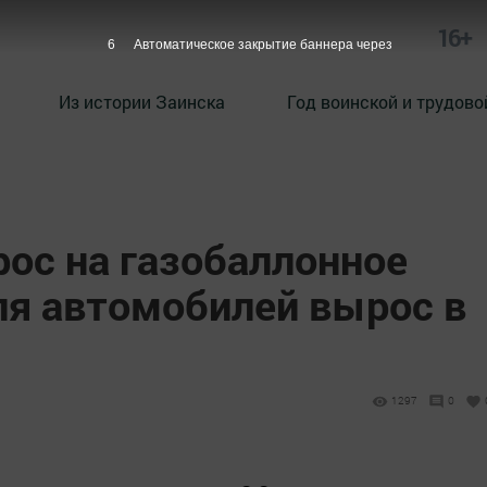
16+
5
Автоматическое закрытие баннера через
Из истории Заинска
Год воинской и трудово
рос на газобаллонное
ля автомобилей вырос в
1297
0