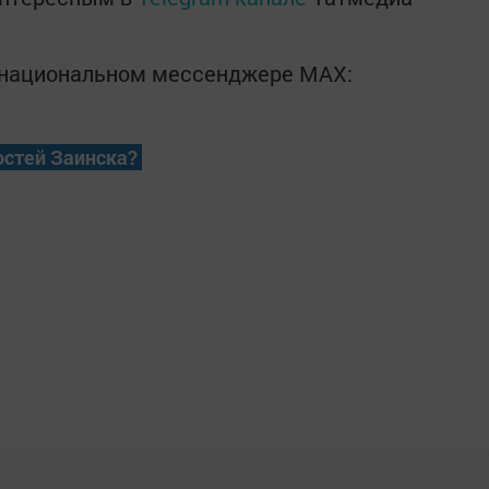
в национальном мессенджере MАХ:
остей Заинска?