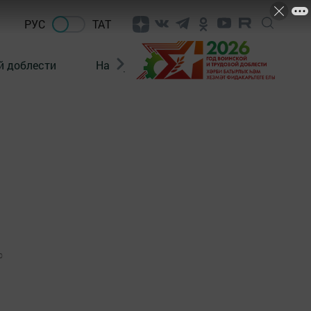
РУС
ТАТ
й доблести
Нацпроекты
Поколение будущего
0