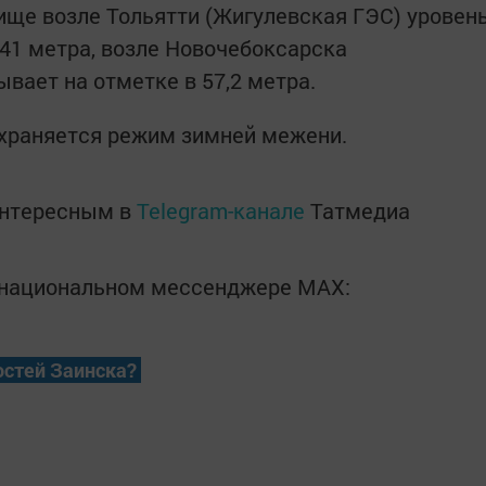
ще возле Тольятти (Жигулевская ГЭС) уровен
,41 метра, возле Новочебоксарска
вает на отметке в 57,2 метра.
охраняется режим зимней межени.
интересным в
Telegram-канале
Татмедиа
в национальном мессенджере MАХ:
остей Заинска?