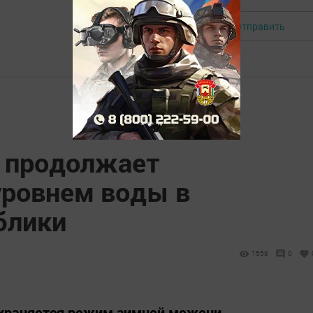
Отправить
Авторизоваться
 продолжает
уровнем воды в
блики
1558
0
охраняется режим зимней межени.