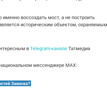
о именно воссоздать мост, а не построить
 является историческим объектом, охраняемы
интересным в
Telegram-канале
Татмедиа
в национальном мессенджере MАХ:
остей Заинска?