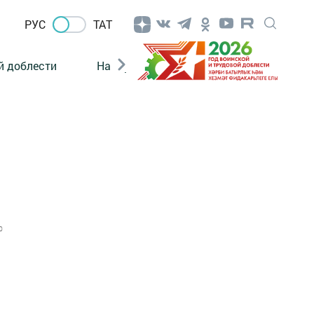
РУС
ТАТ
й доблести
Нацпроекты
Поколение будущего
0