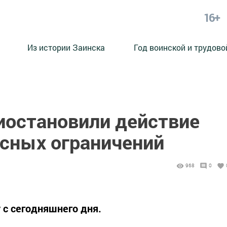
16+
Из истории Заинска
Год воинской и трудово
иостановили действие
усных ограничений
968
0
 с сегодняшнего дня.