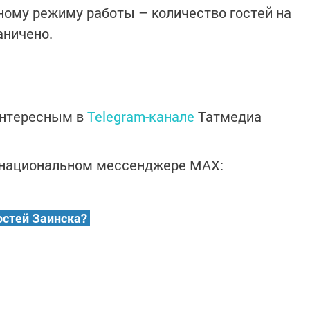
ому режиму работы – количество гостей на
аничено.
интересным в
Telegram-канале
Татмедиа
в национальном мессенджере MАХ:
остей Заинска?