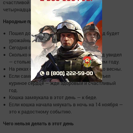
счастливой семейной жизни, а все сны на
четырнадцатое ноября считались вещими.
Народные приметы на 14 ноября
Пошел дождь в эту дату — следующий год будет
урожайным.
Сегодня снег — завтра тепло.
Сколько на ночном небосводе ярких звезд увидел
— столько будет теплых дней в следующем году.
На реках образовался лед — жди мороз до весны.
Если самый младший мужчина в семье съел
куриное сердце — жди здоровый и счастливый
год.
Кошка замяукала в этот день — к беде.
Если кошка начала мяукать в ночь на 14 ноября —
это к радостному событию.
Чего нельзя делать в этот день