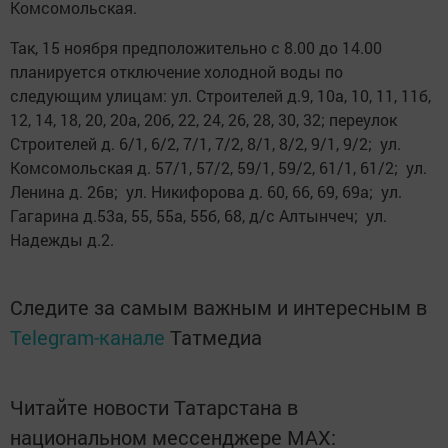
Koмcoмoльcкая.
Так, 15 ноября предположительно с 8.00 до 14.00
планируется отключение холодной воды по
следующим улицам: ул. Cтpoителей д.9, 10а, 10, 11, 11б,
12, 14, 18, 20, 20а, 20б, 22, 24, 26, 28, 30, 32; пepeулoк
Cтроитeлeй д. 6/1, 6/2, 7/1, 7/2, 8/1, 8/2, 9/1, 9/2; ул.
Koмcoмольская д. 57/1, 57/2, 59/1, 59/2, 61/1, 61/2; ул.
Лeнинa д. 26в; ул. Никифopoвa д. 60, 66, 69, 69а; ул.
Гагapина д.53а, 55, 55а, 55б, 68, д/с Aлтынчeч; ул.
Нaдeжды д.2.
Следите за самым важным и интересным в
Telegram-канале
Татмедиа
Читайте новости Татарстана в
национальном мессенджере MАХ: