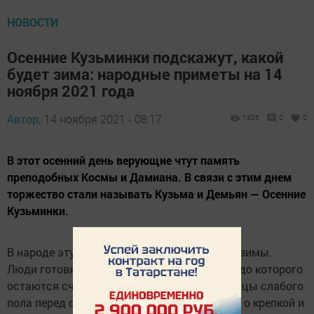
НОВОСТИ
Осенние Кузьминки подскажут, какой
будет зима: народные приметы на 14
ноября 2021 года
Автор,
14 ноября 2021 - 08:17
1325
0
0
В этот осенний день верующие чтут память
преподобных Космы и Дамиана. В связи с этим днем
торжество стали называть Кузьма и Демьян — Осенние
Кузьминки.
В народе эту дату стали называть Встреча зимы.
Люди готовятся встречать зимний период, до которого
остаются считанные дни. Представительницы слабого
пола перед свадьбой просили преподобных о крепкой и