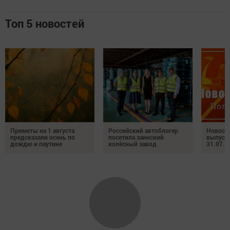
Топ 5 новостей
Приметы на 1 августа
Российский автоблогер
Новост
предсказали осень по
посетила заинский
выпуск
дождю и паутине
колёсный завод
31.07.2