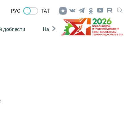
РУС
ТАТ
й доблести
Нацпроекты
Поколение будущего
0