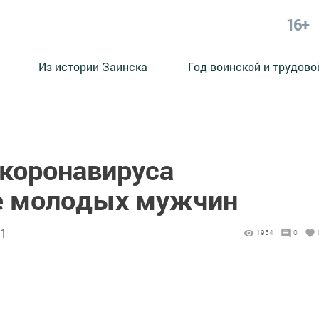
16+
Из истории Заинска
Год воинской и трудово
 коронавируса
е молодых мужчин
31
1954
0