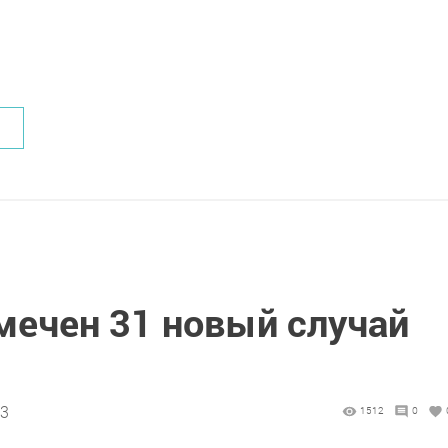
мечен 31 новый случай
03
1512
0