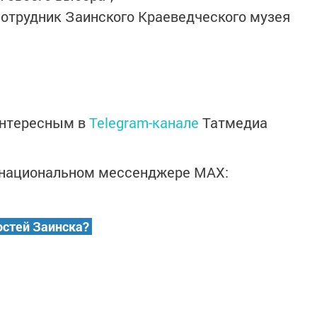
отрудник Заинского Краеведческого музея
интересным в
Telegram-канале
Татмедиа
в национальном мессенджере MАХ:
остей Заинска?