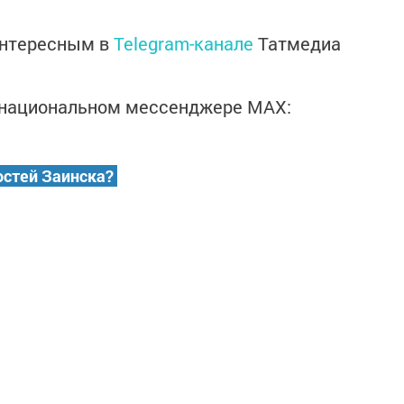
интересным в
Telegram-канале
Татмедиа
в национальном мессенджере MАХ:
остей Заинска?