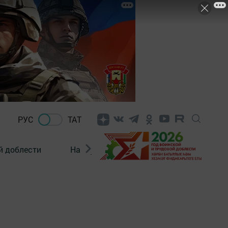
РУС
ТАТ
й доблести
Нацпроекты
Поколение будущего