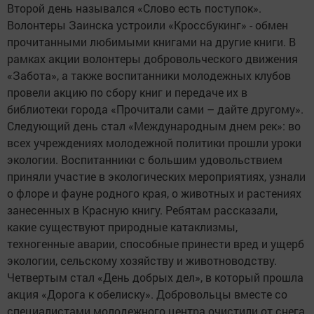
Второй день назывался «Слово есть поступок».
Волонтеры Заинска устроили «Кроссбукинг» - обмен
прочитанными любимыми книгами на другие книги. В
рамках акции волонтеры добровольческого движения
«Забота», а также воспитанники молодежных клубов
провели акцию по сбору книг и передаче их в
библиотеки города «Прочитали сами – дайте другому».
Следующий день стал «Международным днем рек»: во
всех учреждениях молодежной политики прошли уроки
экологии. Воспитанники с большим удовольствием
приняли участие в экологических мероприятиях, узнали
о флоре и фауне родного края, о животных и растениях
занесенных в Красную книгу. Ребятам рассказали,
какие существуют природные катаклизмы,
техногенные аварии, способные принести вред и ущерб
экологии, сельскому хозяйству и животноводству.
Четвертым стал «День добрых дел», в который прошла
акция «Дорога к обелиску». Добровольцы вместе со
специалистами молодежного центра очистили от снега