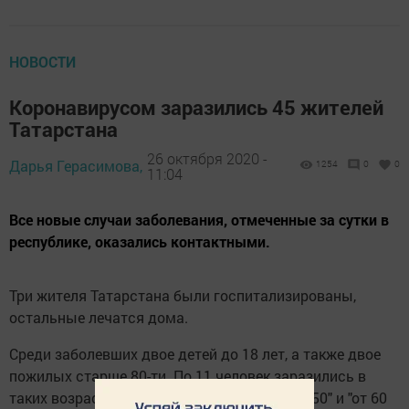
НОВОСТИ
Коронавирусом заразились 45 жителей
Татарстана
26 октября 2020 -
Дарья Герасимова,
1254
0
0
11:04
Все новые случаи заболевания, отмеченные за сутки в
республике, оказались контактными.
Три жителя Татарстана были госпитализированы,
остальные лечатся дома.
Среди заболевших двое детей до 18 лет, а также двое
пожилых старше 80-ти. По 11 человек заразились в
таких возрастных категориях, как "от 30 до 50" и "от 60