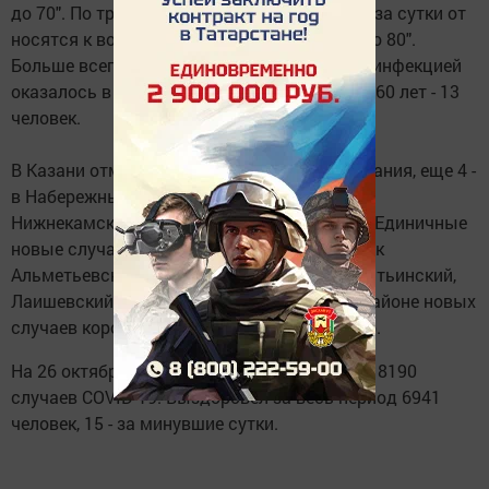
до 70". По трое заболевших коронавирусом за сутки от
носятся к возрастам "от 18 до 30" и "от 70 до 80".
Больше всего заразивших коронавирусной инфекцией
оказалось в возрастной категории от 50 до 60 лет - 13
человек.
В Казани отмечен 31 новый случай заболевания, еще 4 -
в Набережных Челнах. Три новых случая в
Нижнекамском районе, два - в Нурлатском. Единичные
новые случаи отмечены в таких районах, как
Альметьевский, Дрожжановский, Камско-Устьинский,
Лаишевский, Менделеевский. В Заинском районе новых
случаев коронавируса не зарегистрировано.
На 26 октября в Татарстане зафиксировано 8190
случаев COVID-19. Выздоровел за весь период 6941
человек, 15 - за минувшие сутки.