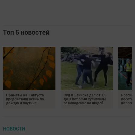
Топ 5 новостей
Приметы на 1 августа
Суд в Заинске дал от 1,5
Российс
предсказали осень по
до 3 лет семи хулиганам
посетил
дождю и паутине
за нападение на людей
колёсн
НОВОСТИ