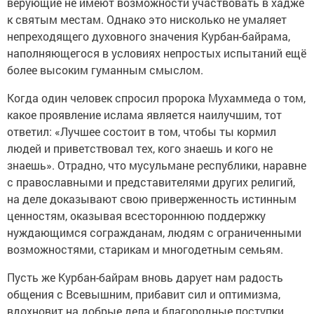
верующие не имеют возможности участвовать в хадже
к святым местам. Однако это нисколько не умаляет
непреходящего духовного значения Курбан-байрама,
наполняющегося в условиях непростых испытаний ещё
более высоким гуманным смыслом.
Когда один человек спросил пророка Мухаммеда о том,
какое проявление ислама является наилучшим, тот
ответил: «Лучшее состоит в том, чтобы ты кормил
людей и приветствовал тех, кого знаешь и кого не
знаешь». Отрадно, что мусульмане республики, наравне
с православными и представителями других религий,
на деле доказывают свою приверженность истинным
ценностям, оказывая всестороннюю поддержку
нуждающимся согражданам, людям с ограниченными
возможностями, старикам и многодетным семьям.
Пусть же Курбан-байрам вновь дарует нам радость
общения с Всевышним, прибавит сил и оптимизма,
вдохновит на добрые дела и благородные поступки,