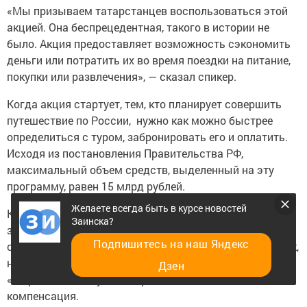
«Мы призываем татарстанцев воспользоваться этой
акцией. Она беспрецедентная, такого в истории не
было. Акция предоставляет возможность сэкономить
деньги или потратить их во время поездки на питание,
покупки или развлечения», — сказал спикер.
Когда акция стартует, тем, кто планирует совершить
путешествие по России, нужно как можно быстрее
определиться с туром, забронировать его и оплатить.
Исходя из постановления Правительства РФ,
максимальный объем средств, выделенный на эту
программу, равен 15 млрд рублей.
Желаете всегда быть в курсе новостей
Компенсировать затраты на отдых смогут люди,
Заинска?
забронировавшие тур не менее чем на 5 дней общей
Подпишитесь на наш Яндекс
стоимостью от 25 тыс. рублей. Чтобы получить кэшбек,
нужно оплатить услугу картой платежной системы
Дзен
«Мир». На нее и будет направлена денежная
компенсация.