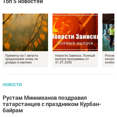
Топ 5 новостей
Приметы на 1 августа
Новости Заинска. Полный
Российс
предсказали осень по
выпуск программы от
посетил
дождю и паутине
31.07.2026
колёсн
НОВОСТИ
Рустам Минниханов поздравил
татарстанцев с праздником Курбан-
байрам