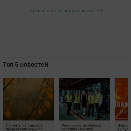
Перейти на страницу новости
Топ 5 новостей
Приметы на 1 августа
Российский автоблогер
Новост
предсказали осень по
посетила заинский
выпуск