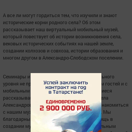
А все ли могут гордиться тем, что изучили и знают
исторические корни родного села? Об этом
рассказывает наш виртуальный мобильный музей,
который повествует об истории возникновения села,
вековых исторических событиях на нашей земле,
создании колхозов и совхоза, истории образования и
многом другом в Александро-Слободском поселении.
Семинары и мероприятия районного и школьного
уровня не проходят вне музея. Мы знакомим гостей и с
мобильным виртуальным музеем, где учащиеся
рассказывают об истории возникновения села
Александровская Слобода и приглашаем ознакомиться
с нашим музеем и его экспонатами воочию. Мы
благодарны нашим односельчанам за помощь в
создании музея с интересным и содержательным