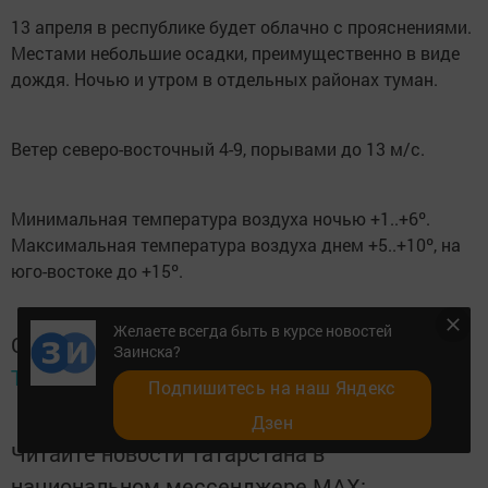
13 апреля в республике будет облачно с прояснениями.
Местами небольшие осадки, преимущественно в виде
дождя. Ночью и утром в отдельных районах туман.
Ветер северо-восточный 4-9, порывами до 13 м/с.
Минимальная температура воздуха ночью +1..+6º.
Максимальная температура воздуха днем +5..+10º, на
юго-востоке до +15º.
Желаете всегда быть в курсе новостей
Следите за самым важным и интересным в
Заинска?
Telegram-канале
Татмедиа
Подпишитесь на наш Яндекс
Дзен
Читайте новости Татарстана в
национальном мессенджере MАХ: