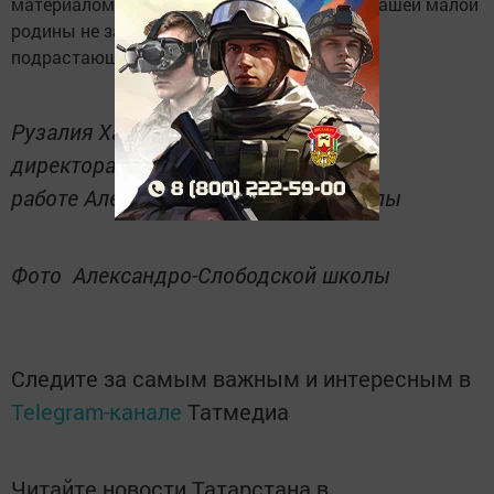
материалом и гордимся тем, что история нашей малой
родины не забыта, а бережно хранится для
подрастающих поколений.
Рузалия Хадиуллина, заместитель
директора по воспитательной
работе Александро-Слободской школы
Фото Александро-Слободской школы
Следите за самым важным и интересным в
Telegram-канале
Татмедиа
Читайте новости Татарстана в