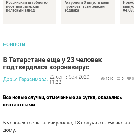
Российский автоблогер
Астрологи 3 августа дали
Новост
посетила заинский
прогнозы всем знакам
выпуск
колёсный завод
зодиака
04.08.2
НОВОСТИ
В Татарстане еще у 23 человек
подтвердился коронавирус
22 сентября 2020 -
Дарья Герасимова,
1510
0
0
11:22
Все новые случаи, отмеченные за сутки, оказались
контактными.
5 человек госпитализировано, 18 получают лечение на
дому.