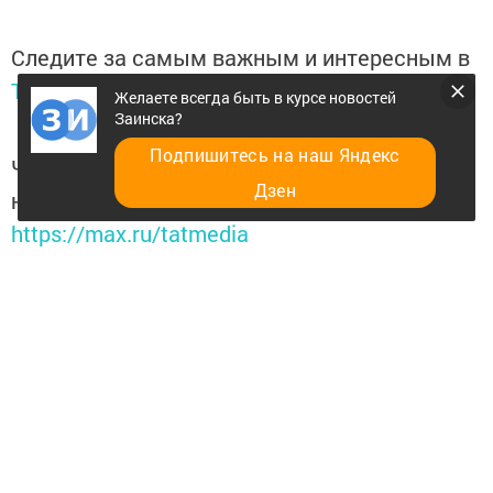
Следите за самым важным и интересным в
Telegram-канале
Татмедиа
Желаете всегда быть в курсе новостей
Заинска?
Подпишитесь на наш Яндекс
Читайте новости Татарстана в
Дзен
национальном мессенджере MАХ:
https://max.ru/tatmedia
Желаете всегда быть в курсе новостей Заинска?
Добавить в избранное