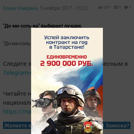
Елена Маврина,
3 ноября 2017 - 15:22
2027
0
0
"До-ми-соль-ка" выбирает лучших.
"До-ми-соль-ка" выбирает лучших.
Следите за самым важным и интересным в
Telegram-канале
Татмедиа
Читайте новости Татарстана в
национальном мессенджере MАХ:
https://max.ru/tatmedia
Желаете всегда быть в курсе новостей Заинска?