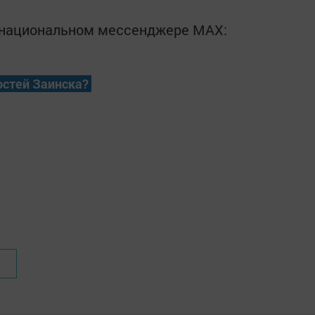
в национальном мессенджере MАХ:
остей Заинска?