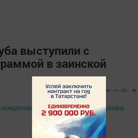
уба выступили с
граммой в заинской
1444
0