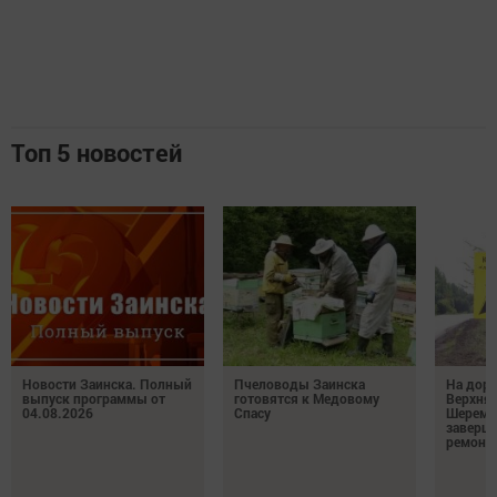
Топ 5 новостей
Новости Заинска. Полный
Пчеловоды Заинска
На доро
выпуск программы от
готовятся к Медовому
Верхняя
04.08.2026
Спасу
Шереме
заверш
ремонт