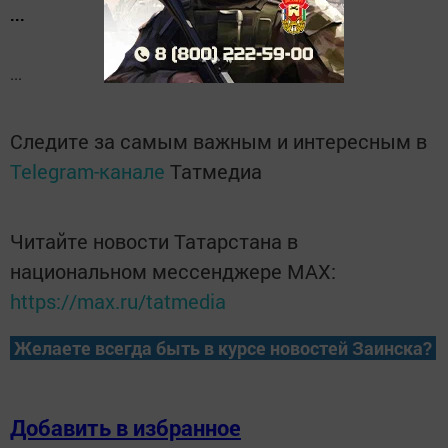
...
...
Следите за самым важным и интересным в
Telegram-канале
Татмедиа
Читайте новости Татарстана в
национальном мессенджере MАХ:
https://max.ru/tatmedia
Желаете всегда быть в курсе новостей Заинска?
Добавить в избранное