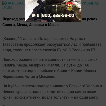
Ледоход различной интенсивности отмечен на реках
Свияга, Меша, Анзирка и Мелля.
(Казань, 11 апреля, «Татар-информ»). На реках
Татарстана продолжает разрушаться лед и прибывает
вода, сообщает пресс-служба ГУ МЧС России по РТ.
Ледоход различной интенсивности отмечен на реках
Свияга, Меша, Анзирка и Мелля. За сутки до 160
сантиметров воды прибыло в Свияге, Карле, Малом
Черемшане, Актае и Мензеле.
На Куйбышевском водохранилище у Верхнего Услона и
Челнов уровень воды находится на два метра ниже
критической отметки, возле Тольятти – на один метр.