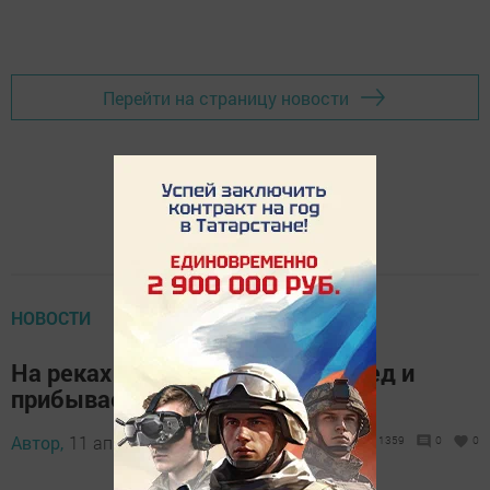
Перейти на страницу новости
НОВОСТИ
На реках Татарстана рушится лед и
прибывает вода
Автор,
11 апреля 2018 - 11:10
1359
0
0