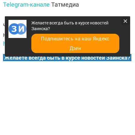
Telegram-канале
Татмедиа
Желаете всегда быть в курсе новостей
Читайте новости Татарстана в
Заинска?
национальном мессенджере MАХ:
Подпишитесь на наш Яндекс
https://max.ru/tatmedia
Дзен
Желаете всегда быть в курсе новостей Заинска?
Добавить в избранное
Перейти на страницу новости