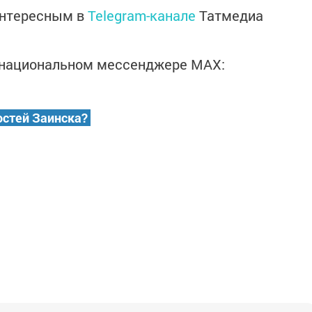
интересным в
Telegram-канале
Татмедиа
в национальном мессенджере MАХ:
остей Заинска?