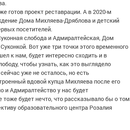
ва.
е готов проект реставрации. А в 2020-м
ждение Дома Михляева-Дряблова и детский
ервых посетителей.
 Суконная слобода и Адмиралтейская, Дом
Суконкой. Вот уже три точки этого временного
шел к нам, будет интересно сходить и в
ободу, чтобы узнать, как это выглядело
сейчас уже не осталось, но есть
троенный вдовой купца Михляева после его
но и Адмиралтейство у нас будет
е тоже будет нечто, что рассказывало бы о том
ективу образовательного центра Розалия