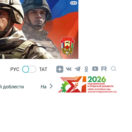
РУС
ТАТ
й доблести
Нацпроекты
Поколение будущего