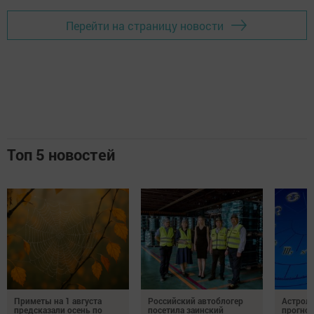
Перейти на страницу новости
Топ 5 новостей
Приметы на 1 августа
Российский автоблогер
Астроло
предсказали осень по
посетила заинский
прогноз