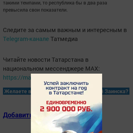
такими темпами, то республика бы в два раза
превысила свои показатели.
Следите за самым важным и интересным в
Telegram-канале
Татмедиа
Читайте новости Татарстана в
национальном мессенджере MАХ:
https://max.ru/tatmedia
Желаете всегда быть в курсе новостей Заинска?
Добавить в избранное