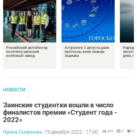
Российский автоблогер
Астрологи 3 августа дали
Народн
посетила заинский
прогнозы всем знакам
августа
колёсный завод
зодиака
день гр
НОВОСТИ
Заинские студентки вошли в число
финалистов премии «Студент года -
2022»
Ирина Смирнова,
19 декабря 2022 - 17:00
945
0
0