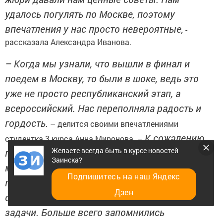
удалось погулять по Москве, поэтому
впечатления у нас просто невероятные,
-
рассказала Александра Иванова.
– Когда мы узнали, что вышли в финал и
поедем в Москву, то были в шоке, ведь это
уже не просто республиканский этап, а
всероссийский. Нас переполняла радость и
гордость.
– делится своими впечатлениями
К сожалению,
студентка 3 курса Анна Миронова. –
Желаете всегда быть в курсе новостей
призового места занять не удалось, но зато
Заинска?
мы приобрели большой опыт, научились
Подпишитесь на наш Яндекс
правильно и интересно презентовать себя и
Дзен
свою команду, быстро решать поставленные
задачи. Больше всего запомнились