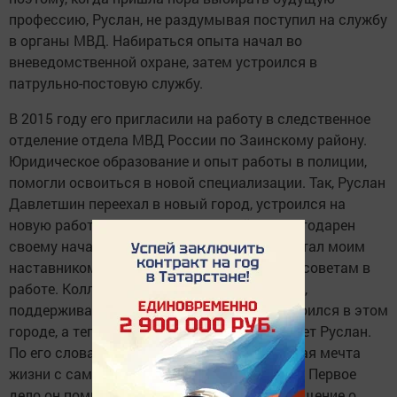
профессию, Руслан, не раздумывая поступил на службу
в органы МВД. Набираться опыта начал во
вневедомственной охране, затем устроился в
патрульно-постовую службу.
В 2015 году его пригласили на работу в следственное
отделение отдела МВД России по Заинскому району.
Юридическое образование и опыт работы в полиции,
помогли освоиться в новой специализации. Так, Руслан
Давлетшин переехал в новый город, устроился на
новую работу и обрел новых друзей. «Я благодарен
своему начальнику Рустаму Хафизову, он стал моим
наставником, всегда прислушиваюсь к его советам в
работе. Коллектив здесь хороший, дружный,
поддерживают друг друга. Постепенно освоился в этом
городе, а теперь уже привык», - рассказывает Руслан.
По его словам, быть следователем – главная мечта
жизни с самых юных лет, которая сбылась. Первое
дело он помнит до сих пор. Поступило сообщение о