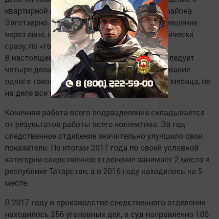
квартирной краже в одном из домов микрорайона
Заготзерно. Преступник проник в жилое помещение
через окно, но его удалось задержать практически
сразу, по «горячим следам».
В настоящее время Руслан Давлетшин расследует
четыре дела – кражи, грабежи. На расследование
одного такого дела дается условный срок 2 месяца, но
на деле все происходит гораздо быстрее.
Конечная работа всего подразделения складывается
от результатов работы всего коллектива. За год
следственное отделение значительно улучшило свои
показатели. По итогам 2017 года по своей условной
категории следственное отделение занимает 2 место в
республике Татарстан, а в 2016 году находилось на 5
месте.
В 2017 году в производстве следственного отделения
находилось 256 уголовных дел, в суд направленно 106