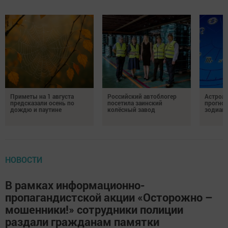
Приметы на 1 августа
Российский автоблогер
Астроло
предсказали осень по
посетила заинский
прогноз
дождю и паутине
колёсный завод
зодиак
НОВОСТИ
В рамках информационно-
пропагандистской акции «Осторожно –
мошенники!» сотрудники полиции
раздали гражданам памятки