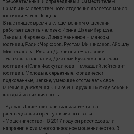
требовательный и справедливый. Заместителем
начальника следственного отделения является майор
юстиции Елена Перцева.
В настоящее время в следственном отделении
работает десять человек: Ирина Шаламберидзе,
Ландыш Фардеева, Динар Ханнанов – майоры
юстиции, Радик Черкасов, Рустам Минниханов, Айсылу
Минниханова, Руслан Давлетшин – старшие
лейтенанты юстиции, Дмитрий Кузнецов лейтенант
юстиции и Юлия Фасхутдинова – младший лейтенант
юстиции. Молодые, серьезные, юридически
подкованные, цепкие, умеющие отстаивать свое
мнение и убеждения. Они очень дружны между собой и
каждый из них личность.
- Руслан Давлетшин специализируется на
расследовании преступлений по статье
«Мошенничество». В 2017 году он расследовал и
направил в суд многоэпизодное мошенничество. В