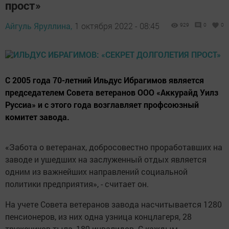
прост»
Айгуль Яруллина,
1 октября 2022 - 08:45
929
0
0
С 2005 года 70-летний Ильдус Ибрагимов является
председателем Совета ветеранов ООО «Аккурайд Уилз
Руссиа» и с этого года возглавляет профсоюзный
комитет завода.
«Забота о ветеранах, добросовестно проработавших на
заводе и ушедших на заслуженный отдых является
одним из важнейших направлений социальной
политики предприятия», - считает он.
На учете Совета ветеранов завода насчитывается 1280
пенсионеров, из них одна узница концлагеря, 28
тружеников тыла, 189 инвалидов. С каждым