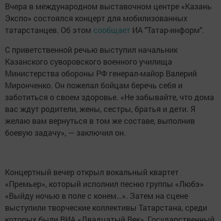
Вчера в международном выставочном центре «Казань
Экспо» состоялся концерт для мобилизованных
татаpстанцев. Об этом
сообщает
ИА "Татар-информ".
С приветственной речью выступил начальник
Казанского суворовского военного училища
Министерства обороны РФ генерал-майор Валерий
Миронченко. Он пожeлал бойцам беречь себя и
заботиться о своем здоровье. «Не забывайте, что дома
вас ждут родители, жены, сестры, братья и дети. Я
желаю вам вернуться в том же составе, выполнив
боевую задачу», — заключил oн.
Концертный вечер открыл вокальный квартет
«Премьер», который исполнил песню группы «Любэ»
«Выйду ночью в поле с конем…». Затем на сцене
выступили творческие коллективы Татарстана, среди
которых были ВИА «Двадцатый Век», Государственный