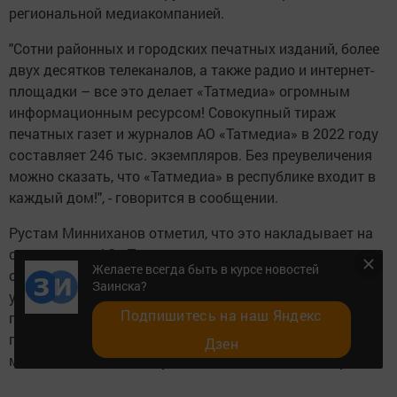
региональной медиакомпанией.
"Сотни районных и городских печатных изданий, более
двух десятков телеканалов, а также радио и интернет-
площадки – все это делает «Татмедиа» огромным
информационным ресурсом! Совокупный тираж
печатных газет и журналов АО «Татмедиа» в 2022 году
составляет 246 тыс. экземпляров. Без преувеличения
можно сказать, что «Татмедиа» в республике входит в
каждый дом!", - говорится в сообщении.
Рустам Минниханов отметил, что это накладывает на
сотрудников АО «Татмедиа» серьезную
Желаете всегда быть в курсе новостей
ответственность. Ведь в нынешних непростых
Заинска?
условиях особенно важно доносить до людей только
Подпишитесь на наш Яндекс
проверенную информацию, работать грамотно и
профессионально. А главное – уметь нетривиально
Дзен
мыслить и никогда не успокаиваться на достигнутом.