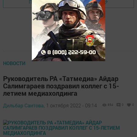
Перейти на страницу новости
НОВОСТИ
Руководитель РА «Татмедиа» Айдар
Салимгараев поздравил коллег с 15-
летием медиахолдинга
Дильбар Саитова,
1 октября 2022 - 09:14
854
0
0