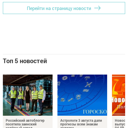
Перейти на страницу новости
Топ 5 новостей
Российский автоблогер
Астрологи 3 августа дали
Новост
посетила заинский
прогнозы всем знакам
выпуск
колёсный завод
зодиака
04.08.2