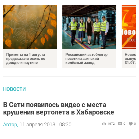
Приметы на 1 августа
Российский автоблогер
Новост
предсказали осень по
посетила заинский
выпуск
дождю и паутине
колёсный завод
31.07.2
НОВОСТИ
В Сети появилось видео с места
крушения вертолета в Хабаровске
Автор,
11 апреля 2018 - 08:30
1672
0
0