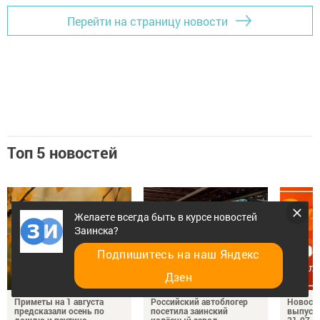
Перейти на страницу новости
Топ 5 новостей
Желаете всегда быть в курсе новостей
Заинска?
Подпишитесь на наш Яндекс
Дзен
Приметы на 1 августа
Российский автоблогер
Новост
предсказали осень по
посетила заинский
выпуск