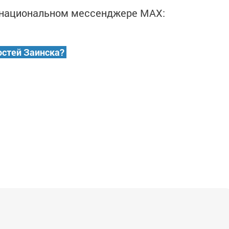
в национальном мессенджере MАХ:
остей Заинска?