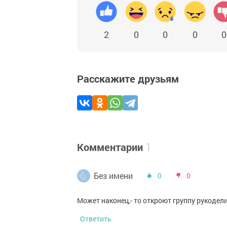
2
0
0
0
0
Расскажите друзьям
Комментарии
1
Без имени
0
0
Может наконец,- то откроют группу рукодели
Ответить