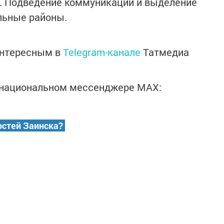
а. Подведение коммуникаций и выделение
льные районы.
интересным в
Telegram-канале
Татмедиа
в национальном мессенджере MАХ:
остей Заинска?