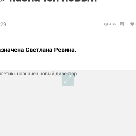
:29
3702
1
значена Светлана Ревина.