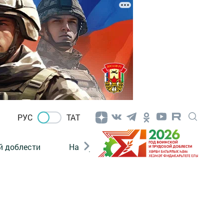
РУС
ТАТ
й доблести
Нацпроекты
Поколение будущего