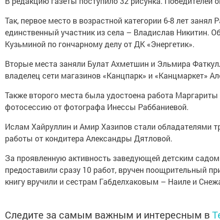
В редакцию газеты поступило 32 рисунка. Победителей 
Так, первое место в возрастной категории 6-8 лет занял
единственный участник из села – Владислав Никитин. О
Кузьминой по гончарному делу от ДК «Энергетик».
Вторые места заняли Булат Ахметшин и Эльмира Фаткул
владелец сети магазинов «Канцпарк» и «Канцмаркет» А
Также второго места была удостоена работа Маргариты
фотосессию от фотографа Инессы Раббаниевой.
Ислам Хайруллин и Амир Хазипов стали обладателями тр
работы от кондитера Александры Дятловой.
За проявленную активность заведующей детским садом 
предоставили сразу 10 работ, вручен поощрительный при
книгу вручили и сестрам Габделхаковым – Наиле и Снеж
Следите за самым важным и интересным в
T