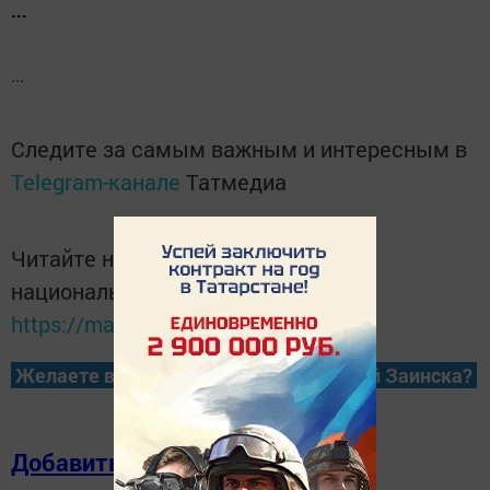
...
...
Следите за самым важным и интересным в
Telegram-канале
Татмедиа
Читайте новости Татарстана в
национальном мессенджере MАХ:
https://max.ru/tatmedia
Желаете всегда быть в курсе новостей Заинска?
Добавить в избранное