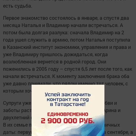
есть судьба.
Первое знакомство состоялось в январе, а спустя два
месяца Наталья и Владимир начали встречаться. А
потом была долгая разлука: сначала Владимир на 2
года ушел служить в армию, потом Наталья поступила
в Казанский институт экономики, управления и права и
уже Владимиру пришлось дожидаться, когда
возлюбленная вернется в родной город. Они
поженились в 2005 году – спустя 6,5 лет после того, как
начали встречаться. К моменту заключения брака оба
уже давно понимали, что рядом именно тот человек, с
которым хочется прожить всю жизнь.
Супруги уже 13 лет в браке. В атмосфере любви и
заботы растут двое детей – старшая дочь Арина и
двухлетний сын Артем.
В их семье празднуют две семейных праздничных
даты: первую – день свадьбы – отмечают в сентябре, а