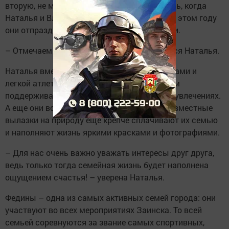
вторую, не менее важную – в марте, это день, когда
Наталья и Владимир начали встречаться. В этом году
они отпраздновали 19-летие большой любви.
– Отмечаем за ужином при свечах, – делится Наталья.
Наталья вместе с дочкой занимаются танцами и
легкой атлетикой, Владимир вместе с сыном
поддерживают своих дам в их спортивных увлечениях.
А еще они всей семьей обожают туризм: совместные
вылазки на природу еще крепче сплачивают их семью
и наполняют жизнь яркими красками и фотографиями.
– Для нас очень важно уважать интересы друг друга,
ведь только тогда семейная жизнь будет наполнена
ощущением счастья! – уверена Наталья.
Федины – одна из самых активных семей города: они
участвуют во всех мероприятиях Заинска. То всей
семьей соревнуются за звание самых спортивных,