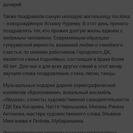
дочерей.
Также поздравили самую молодую жительницу посёлка
- новорождённую Ясмину Нурееву. В этот день принято
поздравлять тех, кто прожил долгую жизнь вдвоем с
любимым человеком. Современным образцом
супружеской верности, взаимной любви и семейного
счастья, по мнению работников Городского ДК,
является семья Королёвых, состоящая в браке более
40 лет. Для них и для всех других семей в этот вечер
звучали слова поздравления, стихи, песни, танцы.
Музыкальные подарки дарили хореографический
коллектив «Вдохновение», вокальный ансамбль
«Ивушка», солисты художественной самодеятельности
ГДК Ева Косарева, Настя Чернышева, Милана, Римма
Антонова, мастера художественного слова Эльвина
Мингазова и Любовь Мубаракшина.
Присутствующим жителям и гостям микрорайона