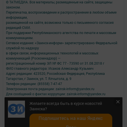
© ТАТМЕДИА. Все материалы, размещенные на сайте, защищены
законом.
Перепечатка, воспроизведение и распространение в любом объеме
информации,
размещенной на сайте, возможна только с письменного согласия
редакций СМИ.
При поддержке Республиканского агентства по печати и массовым
коммуникациям.
Сетевое издание: «Заинск-информ» зарегистрировано Федеральной
службой по надзору
в сфере связи, информационных технологий и массовых
коммуникаций (Роскомнадзор) —
регистрационный номер ЭЛ № ФС 77 - 73590 от 31.08.2018 г
ФИО главного редактора: Исаков Александр Кузьмич
Адрес редакции: 423520, Российская Федерация, Республика
Татарстан, г Заинск, ул. Т. Ялчыгола, д. 9
Телефон редакции: (85558) 7-47-47
Электронная почта редакции: zainsk-inform@yandex.ru
Для сообщений о фактах коррупции: zainsk-inform@yandex.ru
Учредитель СМИ: АО «ТАТМЕДИА»
Желаете всегда быть в курсе новостей
Заинска?
Антикоррупционная политика
АО «ТАТМЕДИА» использует «cookie»
для персонализации сервисов и
Подпишитесь на наш Яндекс
удобства пользователей сайтом.
Использование «cookie» можно отменить в настройках браузера.