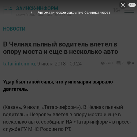
ЗАИНСК-ИНФОРМ
16+
6
Автоматическое закрытие баннера через
Газета "Новый Зай" - Заинский район
НОВОСТИ
В Челнах пьяный водитель влетел в
опору моста и еще в несколько авто
tatar-inform.ru,
9 июля 2018 - 09:24
3781
0
0
Удар был такой силы, что у иномарки вырвало
двигатель.
(Казань, 9 июля, «Татар-информ»). В Челнах пьяный
водитель «Шевроле» влетел в опору моста и еще в
несколько авто, сообщили ИА «Татар-информ» в пресс-
службе ГУ МЧС России по РТ.