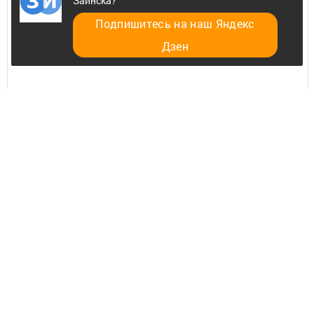
Заинска?
Подпишитесь на наш Яндекс
Главная
Дзен
Разное
Телефон АО «ТАТМЕДИА»:
(843) 222 09 84
16+
© 2011 - 2026. Заинск-информ. Все права защищены.
© ТАТМЕДИА. Все материалы, размещенные на сайте, защищены
законом.
Перепечатка, воспроизведение и распространение в любом объеме
информации,
размещенной на сайте, возможна только с письменного согласия
редакций СМИ.