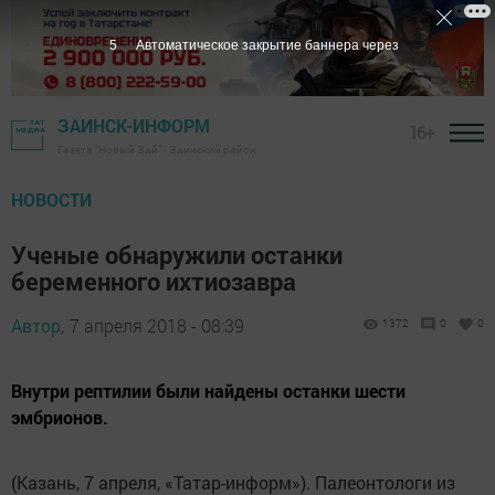
4
Автоматическое закрытие баннера через
ЗАИНСК-ИНФОРМ
16+
Газета "Новый Зай" - Заинский район
НОВОСТИ
Ученые обнаружили останки
беременного ихтиозавра
Автор,
7 апреля 2018 - 08:39
1372
0
0
Внутри рептилии были найдены останки шести
эмбрионов.
(Казань, 7 апреля, «Татар-информ»). Палеонтологи из