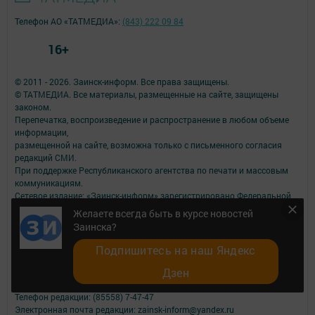
Телефон АО «ТАТМЕДИА»:
(843) 222 09 84
16+
© 2011 - 2026. Заинск-информ. Все права защищены.
© ТАТМЕДИА. Все материалы, размещенные на сайте, защищены
законом.
Перепечатка, воспроизведение и распространение в любом объеме
информации,
размещенной на сайте, возможна только с письменного согласия
редакций СМИ.
При поддержке Республиканского агентства по печати и массовым
коммуникациям.
Сетевое издание: «Заинск-информ» зарегистрировано Федеральной
службой по надзору
Желаете всегда быть в курсе новостей
в сфере связи, информационных технологий и массовых
Заинска?
коммуникаций (Роскомнадзор) —
регистрационный номер ЭЛ № ФС 77 - 73590 от 31.08.2018 г
Подпишитесь на наш Яндекс
ФИО главного редактора: Исаков Александр Кузьмич
Дзен
Адрес редакции: 423520, Российская Федерация, Республика
Татарстан, г Заинск, ул. Т. Ялчыгола, д. 9
Телефон редакции: (85558) 7-47-47
Электронная почта редакции: zainsk-inform@yandex.ru