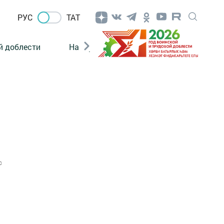
РУС
ТАТ
й доблести
Нацпроекты
Поколение будущего
0