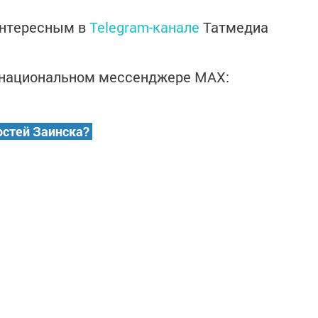
интересным в
Telegram-канале
Татмедиа
в национальном мессенджере MАХ:
остей Заинска?