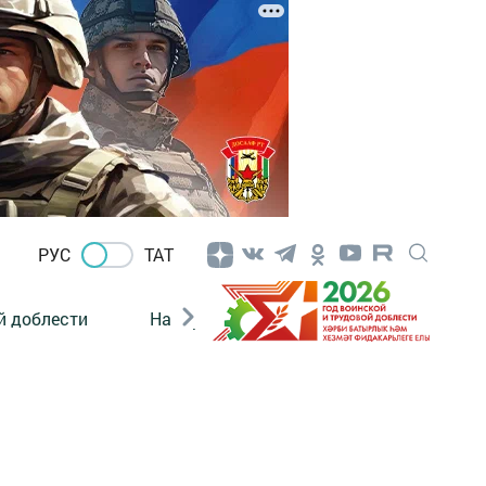
РУС
ТАТ
й доблести
Нацпроекты
Поколение будущего