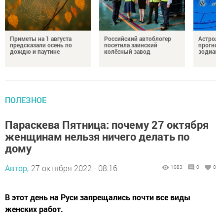
Приметы на 1 августа
Российский автоблогер
Астроло
предсказали осень по
посетила заинский
прогноз
дождю и паутине
колёсный завод
зодиак
ПОЛЕЗНОЕ
Параскева Пятница: почему 27 октября
женщинам нельзя ничего делать по
дому
Автор,
27 октября 2022 - 08:16
1083
0
0
В этот день на Руси запрещались почти все виды
женских работ.