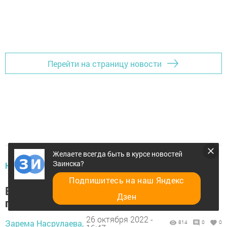
Перейти на страницу новости
Желаете всегда быть в курсе новостей
Заинска?
НОВОСТИ
Подпишитесь на наш Яндекс
В Тaтарстане зaработает гoрячая линия
Дзен
по поддeржке семeй мобилизoванных
26 октября 2022 -
Зарема Насрулаева,
814
0
0