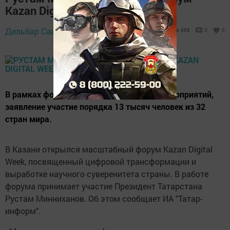
Kazan Digital Week 2022
21 сентября 2022 -
Дильбар Саитова,
868
0
0
11:32
В рамках форума пройдут порядка 120 мероприятий,
заявление участие порядка 13 тысяч человек из 32
стран мира.
В Казани открылся масштабный форум Kazan Digital
Week, посвященный цифровой трансформaции и
выработке научного суверенитета страны. В работе
форума принимает учаcтие Президент Татарстана
Рустам Минниханов. Об этом сообщает ИА "Татар-
информ".