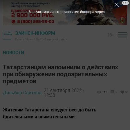
5
Автоматическое закрытие баннера через
ЗАИНСК-ИНФОРМ
16+
Газета "Новый Зай" - Заинский район
НОВОСТИ
Татарстанцам напомнили о действиях
при обнаружении подозрительных
предметов
21 сентября 2022 -
Дильбар Саитова,
757
0
0
12:33
Жителям Татарстана следует всегда быть
бдительными и внимательными.