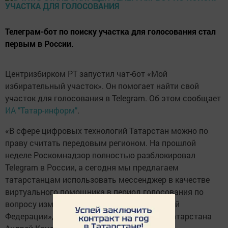
Телеграм-бот по поиску участка для голосования стал
первым в России.
Центризбирком РТ запустил чат-бот «Мой
избирательный участок». Он помогает найти свой
участок для голосования в Telegram. Об этом сообщает
ИА "Татар-информ"
.
«В сфере цифровых технологий Татарстан можно по
праву считать передовым регионом. На прошлой
неделе Роскомнадзор полностью разблокировал
Telegram в России, а сегодня мы предлагаем
татарстанцам использовать мессенджер в качестве
виртуального помощника в период голосования по
вопросу изменения Конституции Российской
Федерации», — сказал председатель ЦИК Татарстана