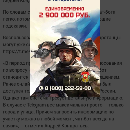
Андрей Кондратьев.
По словам спикера, разобраться в работе чат-бота
легко, потому что задействованы всплывающие
подсказки.
Воспользоваться возможностями бота татарстанцы
могут уже сегодня, перейдя по ссылке
https://t.me/my_cikrt_bot.
«В период проведения общероссийского голосования
по вопросу изменения Конституции РФ чат-бот
становится актуальным технологическим решением.
Ранее онлайн-поиск избирательного участка был
доступен только на сайте Центризбиркома России.
Однако там система требует детальную информацию.
В случае с Telegram все максимально просто — только
город и улица. Причем запросить информацию по
участку можно в любой момент, чат-бот всегда на
связи», — отметил Андрей Кондратьев.